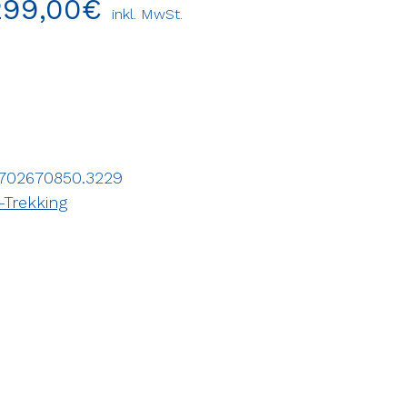
299,00
€
inkl. MwSt.
702670850.3229
-Trekking