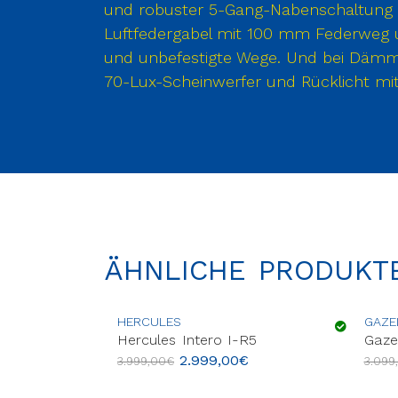
und robuster 5-Gang-Nabenschaltung a
Luftfedergabel mit 100 mm Federweg u
und unbefestigte Wege. Und bei Dämme
70-Lux-Scheinwerfer und Rücklicht mit
ÄHNLICHE PRODUKT
HERCULES
GAZE
 Pro I-R5
Hercules Intero I-R5
Gaze
2.999,00
€
3.999,00
€
3.099