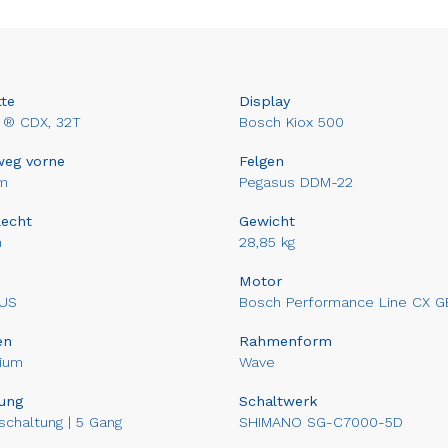
te
Display
 ® CDX, 32T
Bosch Kiox 500
weg vorne
Felgen
m
Pegasus DDM-22
lecht
Gewicht
n
28,85 kg
Motor
US
Bosch Performance Line CX G
en
Rahmenform
ium
Wave
ung
Schaltwerk
chaltung | 5 Gang
SHIMANO SG-C7000-5D