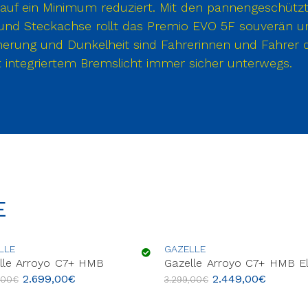
uf ein Minimum reduziert. Mit den pannengeschütz
nd Steckachse rollt das Premio EVO 5F souverän un
rung und Dunkelheit sind Fahrerinnen und Fahrer d
 integriertem Bremslicht immer sicher unterwegs.
E
LLE
GAZELLE
lle Arroyo C7+ HMB
Gazelle Arroyo C7+ HMB El
2.699,00
€
2.449,00
€
,00
€
3.299,00
€