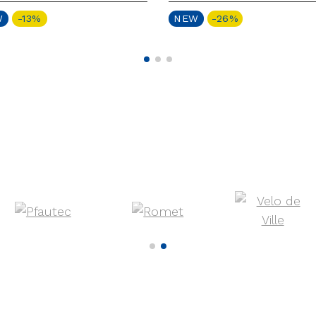
W
-13%
NEW
-26%