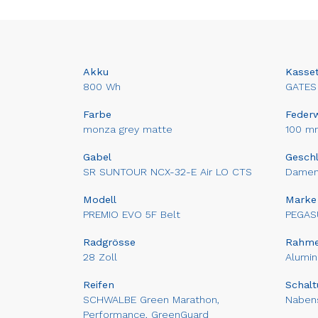
Akku
Kasset
800 Wh
GATES
Farbe
Feder
monza grey matte
100 m
Gabel
Gesch
SR SUNTOUR NCX-32-E Air LO CTS
Dame
Modell
Marke
PREMIO EVO 5F Belt
PEGAS
Radgrösse
Rahm
28 Zoll
Alumin
Reifen
Schalt
SCHWALBE Green Marathon,
Nabens
Performance, GreenGuard