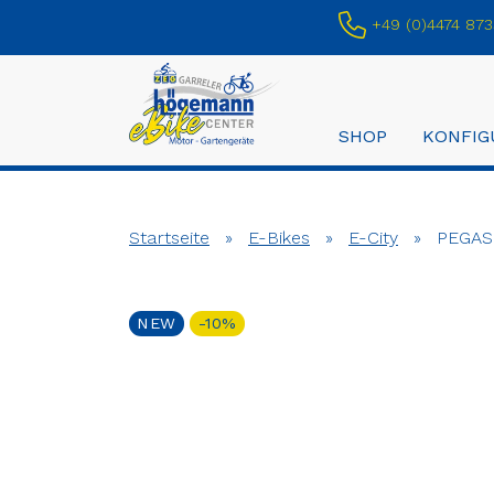
+49 (0)4474 873
SHOP
KONFIG
Startseite
»
E-Bikes
»
E-City
»
PEGASU
NEW
-10%