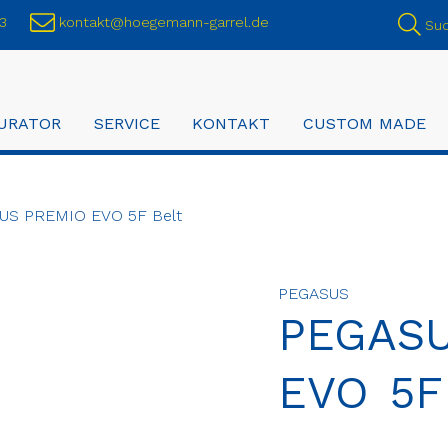
3
kontakt@hoegemann-garrel.de
Su
URATOR
SERVICE
KONTAKT
CUSTOM MADE
S PREMIO EVO 5F Belt
PEGASUS
PEGAS
EVO 5F