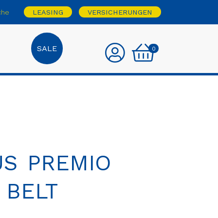
che
LEASING
VERSICHERUNGEN
SALE
0
US PREMIO
 BELT