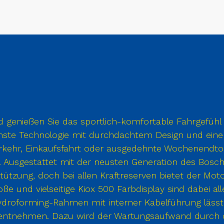
d genießen Sie das sportlich-komfortable Fahrgefühl 
ste Technologie mit durchdachtem Design und einer
verkehr, Einkaufsfahrt oder ausgedehnte Wochenendtou
en. Ausgestattet mit der neusten Generation des Bos
tzung, doch bei allen Kraftreserven bietet der Moto
ße und vielseitige Kiox 500 Farbdisplay sind dabei al
 Hydroforming-Rahmen mit interner Kabelführung lässt
ntnehmen. Dazu wird der Wartungsaufwand durch d