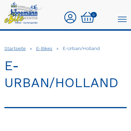
0
Startseite
»
E-Bikes
»
E-Urban/Holland
E-
URBAN/HOLLAND