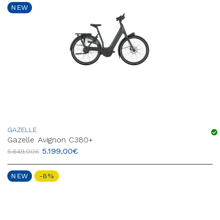
NEW
GAZELLE
Gazelle Avignon C380+
5.199,00
€
5.649,00
€
NEW
-8%