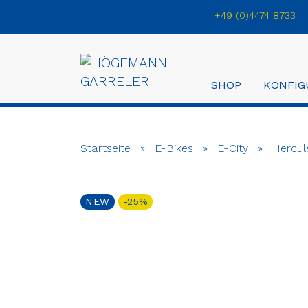
+49 (0)4474 8733
SHOP
KONFIG
Startseite
»
E-Bikes
»
E-City
»
Hercul
NEW
-25%