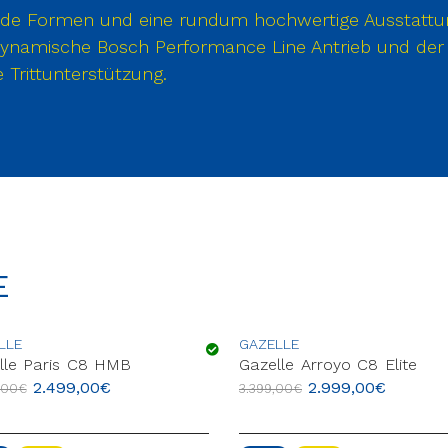
ßende Formen und eine rundum hochwertige Ausstatt
er dynamische Bosch Performance Line Antrieb und de
 Trittunterstützung.
E
LLE
GAZELLE
lle Paris C8 HMB
Gazelle Arroyo C8 Elite
2.499,00
€
2.999,00
€
,00
€
3.399,00
€