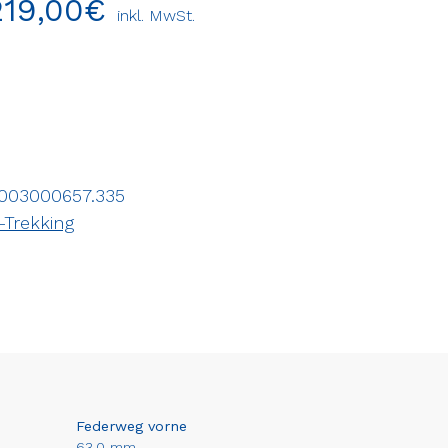
219,00
€
inkl. MwSt.
003000657.335
-Trekking
Federweg vorne
63,0 mm