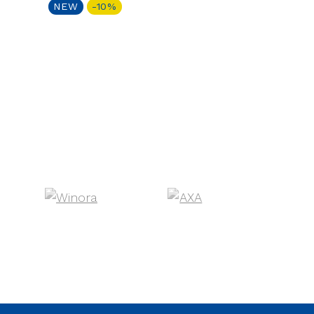
NEW
-10%
NEW
-39%