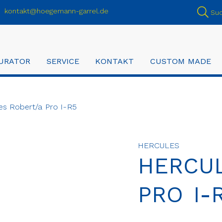
kontakt@hoegemann-garrel.de
Su
URATOR
SERVICE
KONTAKT
CUSTOM MADE
es Robert/a Pro I-R5
HERCULES
HERCUL
PRO I-