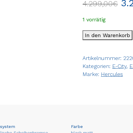
3.
4.299,00
€
1 vorrätig
In den Warenkorb
Artikelnummer:
222
Kategorien:
E-City
,
E
Marke:
Hercules
system
Farbe
ulische Scheibenbremse
black matt