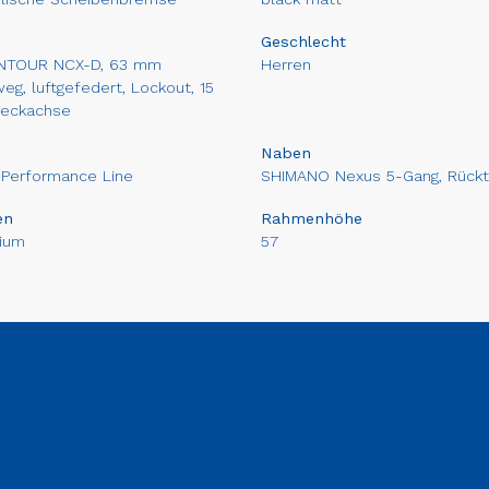
Geschlecht
NTOUR NCX-D, 63 mm
Herren
eg, luftgefedert, Lockout, 15
eckachse
Naben
Performance Line
SHIMANO Nexus 5-Gang, Rücktr
en
Rahmenhöhe
ium
57