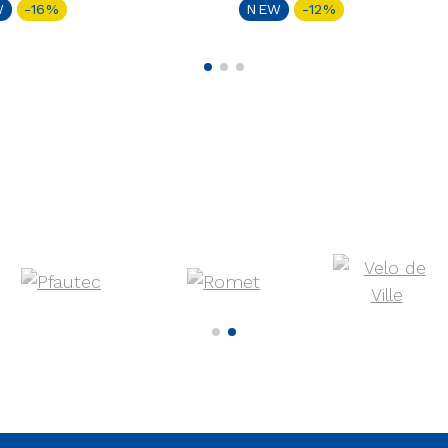
W
-16%
NEW
-12%