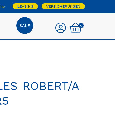
che
LEASING
VERSICHERUNGEN
SALE
0
ES ROBERT/A
R5