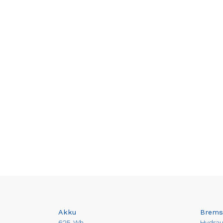
Akku
Brems
625 Wh
Hydra