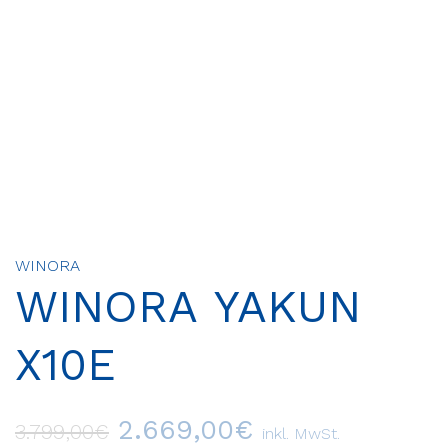
WINORA
WINORA YAKUN
X10E
2.669,00
€
3.799,00
€
inkl. MwSt.