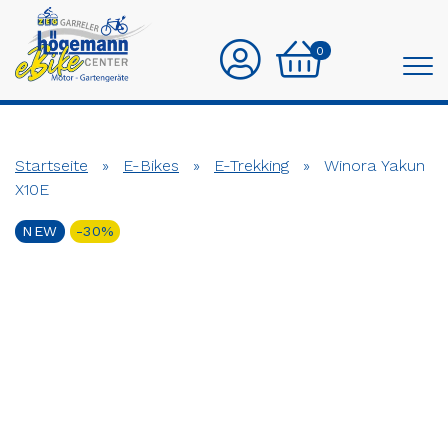
0
Startseite
»
E-Bikes
»
E-Trekking
»
Winora Yakun
X10E
NEW
-30%