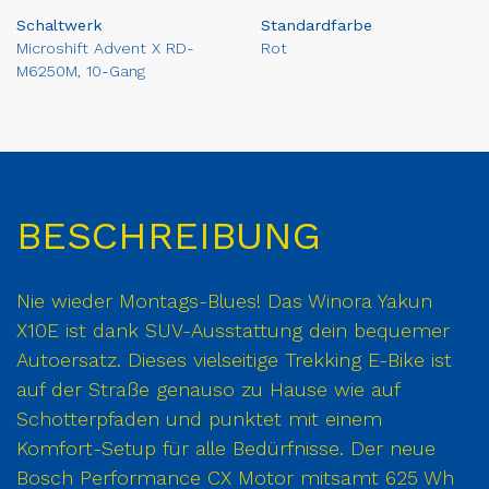
Schaltwerk
Standardfarbe
Microshift Advent X RD-
Rot
M6250M, 10-Gang
BESCHREIBUNG
Nie wieder Montags-Blues! Das Winora Yakun
X10E ist dank SUV-Ausstattung dein bequemer
Autoersatz. Dieses vielseitige Trekking E-Bike ist
auf der Straße genauso zu Hause wie auf
Schotterpfaden und punktet mit einem
Komfort-Setup für alle Bedürfnisse. Der neue
Bosch Performance CX Motor mitsamt 625 Wh