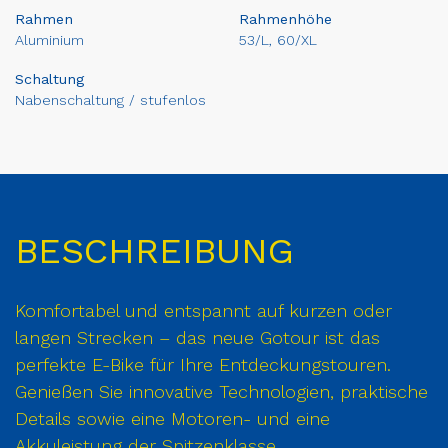
Rahmen
Rahmenhöhe
Aluminium
53/L, 60/XL
Schaltung
Nabenschaltung / stufenlos
BESCHREIBUNG
Komfortabel und entspannt auf kurzen oder
langen Strecken – das neue Gotour ist das
perfekte E-Bike für Ihre Entdeckungstouren.
Genießen Sie innovative Technologien, praktische
Details sowie eine Motoren- und eine
Akkuleistung der Spitzenklasse.