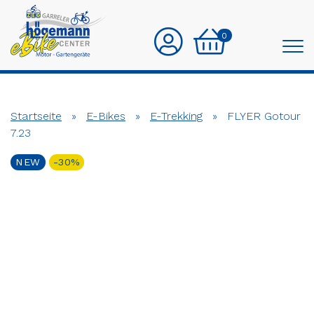
0
Startseite
»
E-Bikes
»
E-Trekking
»
FLYER Gotour
7.23
NEW
-30%