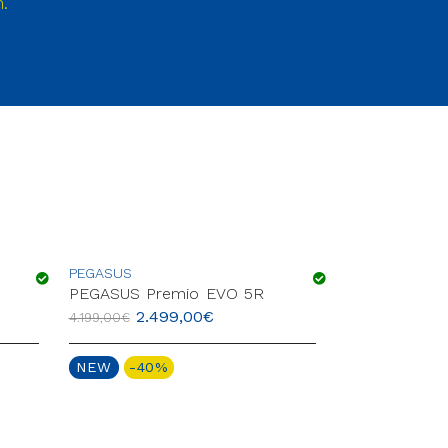
.
PEGASUS
PEGASUS
PEGASUS Premio EVO 5R
PEGASUS Pr
2.499,00
€
2.49
4.199,00
€
4.199,00
€
NEW
-40%
NEW
-40%