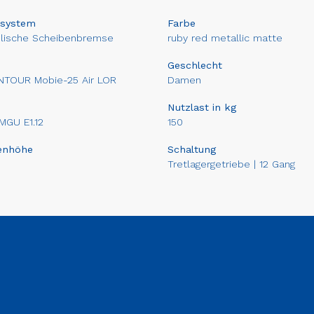
system
Farbe
ulische Scheibenbremse
ruby red metallic matte
Geschlecht
NTOUR Mobie-25 Air LOR
Damen
Nutzlast in kg
 MGU E1.12
150
enhöhe
Schaltung
Tretlagergetriebe | 12 Gang