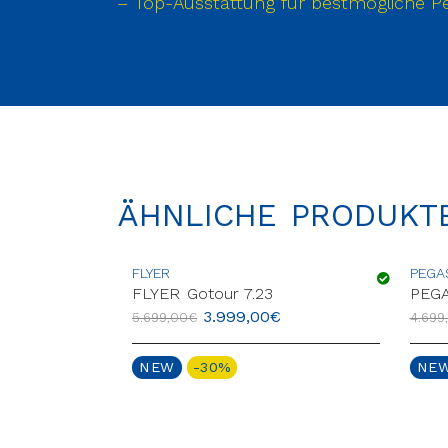
– Top-Ausstattung für bestmögliche Pe
ÄHNLICHE PRODUKT
FLYER
PEGA
US
FLYER Gotour 7.23
PEG
€
3.999,00
€
5.699,00
€
4.699
NEW
-30%
NE