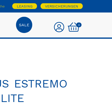
che
LEASING
VERSICHERUNGEN
SALE
0
US ESTREMO
LITE