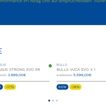
rformance im Alltag und auf anspruchsvollen Touren
E
SUS
BULLS
ASUS STRONG EVO 5R
BULLS VUCA EVO X 1
3.899,00
€
5.599,00
€
,00
€
6.499,00
€
W
-17%
NEW
-14%