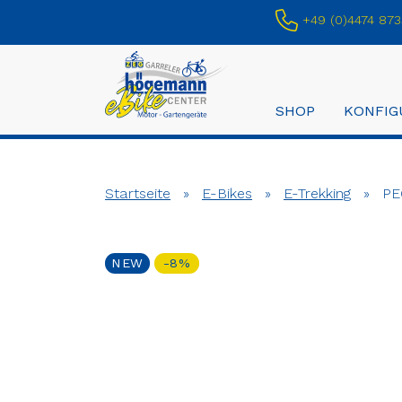
+49 (0)4474 873
SHOP
KONFIG
Startseite
»
E-Bikes
»
E-Trekking
»
PE
NEW
-8%