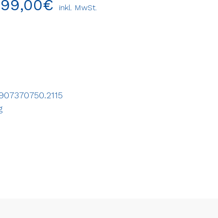
799,00
€
inkl. MwSt.
907370750.2115
g