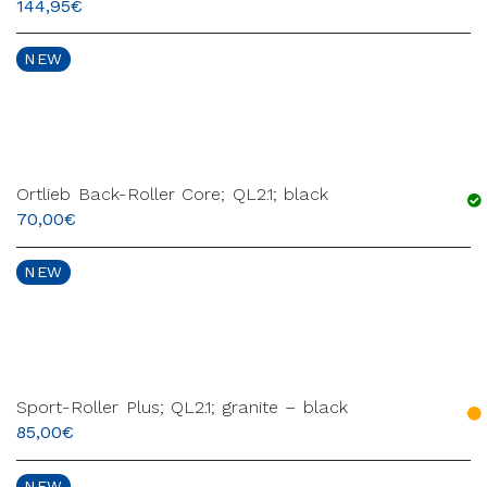
144,95
€
NEW
Ortlieb Back-Roller Core; QL2.1; black
70,00
€
NEW
Sport-Roller Plus; QL2.1; granite – black
85,00
€
NEW