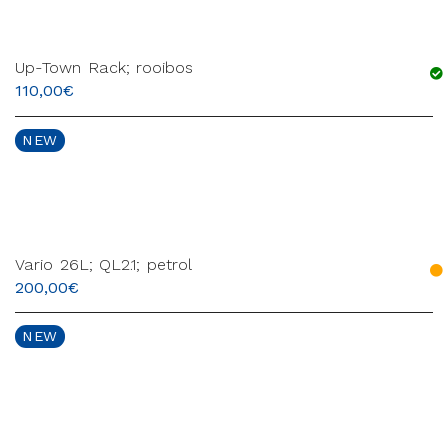
Up-Town Rack; rooibos
110,00
€
NEW
Vario 26L; QL2.1; petrol
200,00
€
NEW