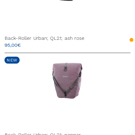
Back-Roller Urban; QL2.1; ash rose
95,00
€
NEW
Back-Roller Urban; QL2.1; pepper