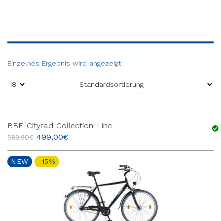
Einzelnes Ergebnis wird angezeigt
BBF Cityrad Collection Line
499,00
€
589,90
€
NEW
-15%