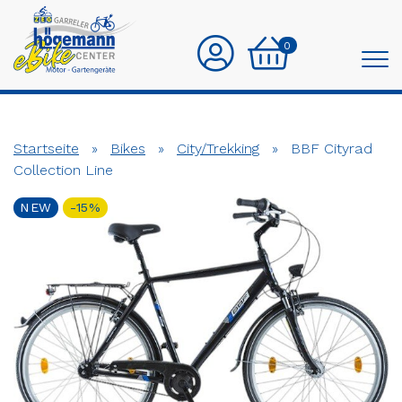
0
Startseite
»
Bikes
»
City/Trekking
»
BBF Cityrad
Collection Line
NEW
-15%