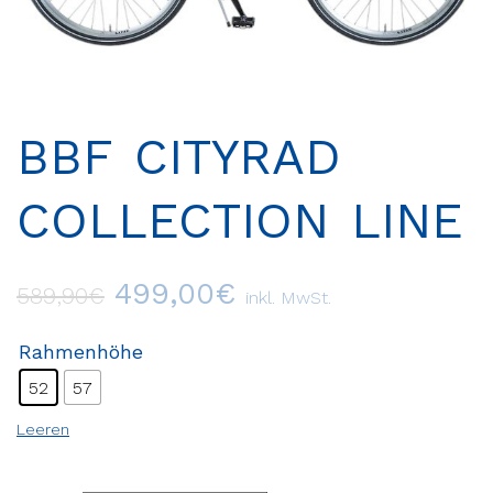
BBF CITYRAD
COLLECTION LINE
499,00
€
589,90
€
inkl. MwSt.
Rahmenhöhe
52
57
Leeren