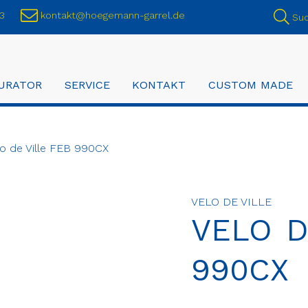
3
kontakt@hoegemann-garrel.de
Su
URATOR
SERVICE
KONTAKT
CUSTOM MADE
o de Ville FEB 990CX
VELO DE VILLE
VELO D
990CX