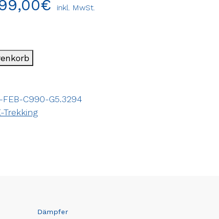
799,00
€
inkl. MwSt.
renkorb
-FEB-C990-G5.3294
-Trekking
Dämpfer