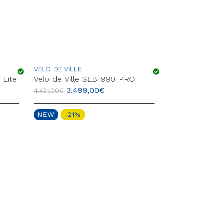
VELO DE VILLE
PEGASUS
Lite
Velo de Ville SEB 990 PRO
PEGASUS Pr
3.499,00
€
2.49
4.431,00
€
4.199,00
€
NEW
-21%
NEW
-40%