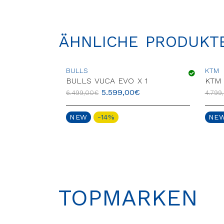
ÄHNLICHE PRODUKT
BULLS
KTM
43
BULLS VUCA EVO X 1
KTM 
€
5.599,00
€
6.499,00
€
4.799
NEW
-14%
NE
TOPMARKEN