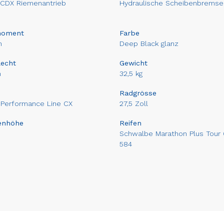
 CDX Riemenantrieb
Hydraulische Scheibenbremse
moment
Farbe
m
Deep Black glanz
lecht
Gewicht
n
32,5 kg
Radgrösse
Performance Line CX
27,5 Zoll
enhöhe
Reifen
Schwalbe Marathon Plus Tour
584