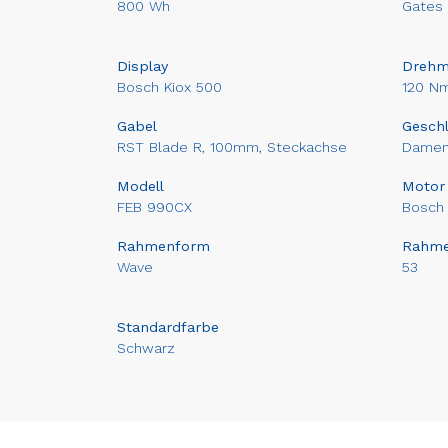
800 Wh
Gates
Display
Dreh
Bosch Kiox 500
120 N
Gabel
Gesch
RST Blade R, 100mm, Steckachse
Dame
Modell
Motor
FEB 990CX
Bosch 
Rahmenform
Rahm
Wave
53
Standardfarbe
Schwarz