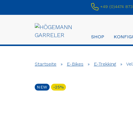
+49 (0)4474 873
SHOP
KONFIG
Startseite
»
E-Bikes
»
E-Trekking
»
Vel
NEW
-25%