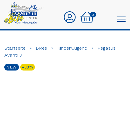
0
Startseite
»
Bikes
»
Kinder/Jugend
»
Pegasus
Avanti 3
NEW
-33%