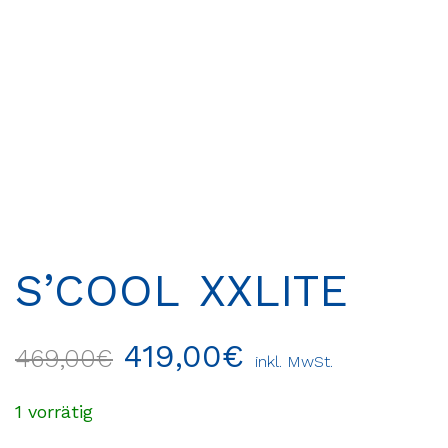
S’COOL XXLITE
419,00
€
469,00
€
inkl. MwSt.
1 vorrätig