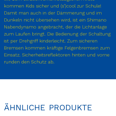
kommen Kids sicher und (s‘)cool zur Schule!
Damit man auch in der Dämmerung und im
Dunkeln nicht übersehen wird, ist ein Shimano
Nabendynamo angebracht, der die Lichtanlage
zum Laufen bringt. Die Bedienung der Schaltung
ist per Drehgriff kinderleicht. Zum sicheren
Bremsen kommen kräftige Felgenbremsen zum
Einsatz. Sicherheitsreflektoren hinten und vorne
runden den Schutz ab.
ÄHNLICHE PRODUKTE