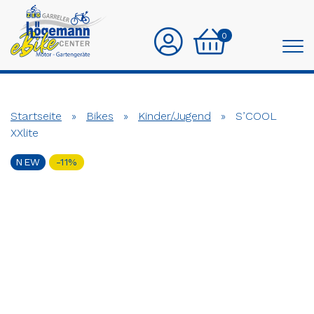
0
Startseite
»
Bikes
»
Kinder/Jugend
»
S’COOL
XXlite
NEW
-11%