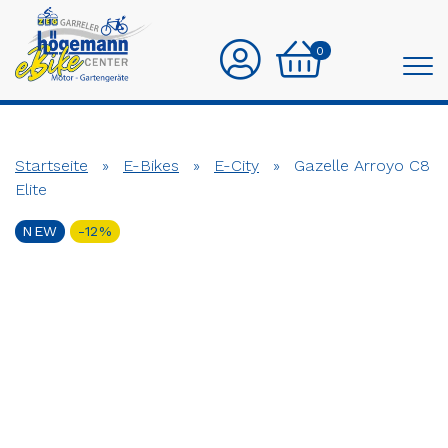
0
Startseite
»
E-Bikes
»
E-City
»
Gazelle Arroyo C8
Elite
NEW
-12%