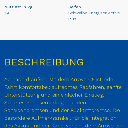
Nutzlast in kg
Reifen
150
Schwalbe Energizer Active
Plus
BESCHREIBUNG
Ab nach draußen. Mit dem Arroyo C8 ist jede
Fahrt komfortabel: aufrechtes Radfahren, sanfte
Unterstützung und ein einfacher Einstieg.
Sicheres Bremsen erfolgt mit den
Scheibenbremsen und der Rücktrittbremse. Die
besondere Aufmerksamkeit für die Integration
des Akkus und der Kabel verleiht dem Arroyo ein