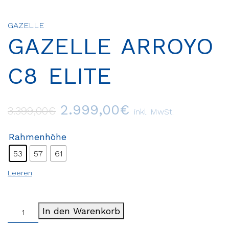
GAZELLE
GAZELLE ARROYO
C8 ELITE
2.999,00
€
3.399,00
€
inkl. MwSt.
Rahmenhöhe
53
57
61
Leeren
In den Warenkorb