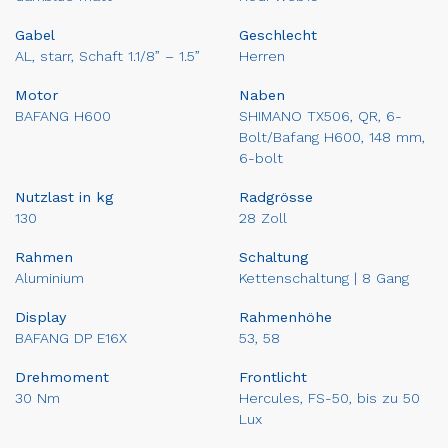
Gabel
Geschlecht
AL, starr, Schaft 1.1/8” – 1.5”
Herren
Motor
Naben
BAFANG H600
SHIMANO TX506, QR, 6-
Bolt/Bafang H600, 148 mm,
6-bolt
Nutzlast in kg
Radgrösse
130
28 Zoll
Rahmen
Schaltung
Aluminium
Kettenschaltung | 8 Gang
Display
Rahmenhöhe
BAFANG DP E16X
53, 58
Drehmoment
Frontlicht
30 Nm
Hercules, FS-50, bis zu 50
Lux