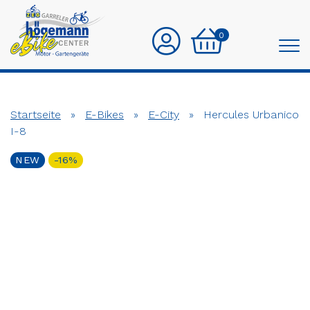
0
Startseite
»
E-Bikes
»
E-City
»
Hercules Urbanico
I-8
NEW
-16%