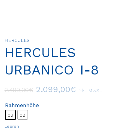
HERCULES
HERCULES
URBANICO I-8
2.099,00
€
2.499,00
€
inkl. MwSt.
Rahmenhöhe
53
58
Leeren