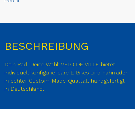
Freilauf
BESCHREIBUNG
Dein Rad, Deine Wahl: VELO DE VILLE bietet
individuell konfigurierbare E-Bikes und Fahrräder
in echter Custom-Made-Qualität, handgefertigt
in Deutschland.