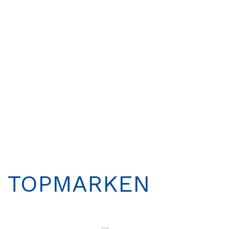
P&P Bequemsattel Wolke 7
69,95
€
NEW
TOPMARKEN