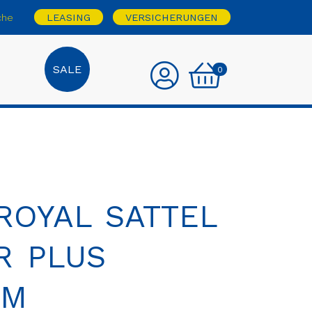
che
LEASING
VERSICHERUNGEN
SALE
0
ROYAL SATTEL
R PLUS
UM