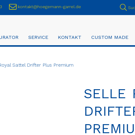
3
kontakt@hoegemann-garrel.de
Su
URATOR
SERVICE
KONTAKT
CUSTOM MADE
Royal Sattel Drifter Plus Premium
SELLE 
DRIFTE
PREMI