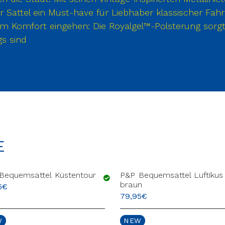
r Sattel ein Must-have für Liebhaber klassischer Fahrr
m Komfort eingehen: Die Royalgel™-Polsterung sorg
s sind
E
Bequemsattel Küstentour
P&P Bequemsattel Luftiku
braun
5
€
79,95
€
W
NEW