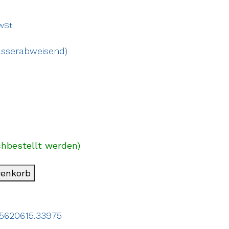
wSt.
asserabweisend)
chbestellt werden)
renkorb
5620615.33975