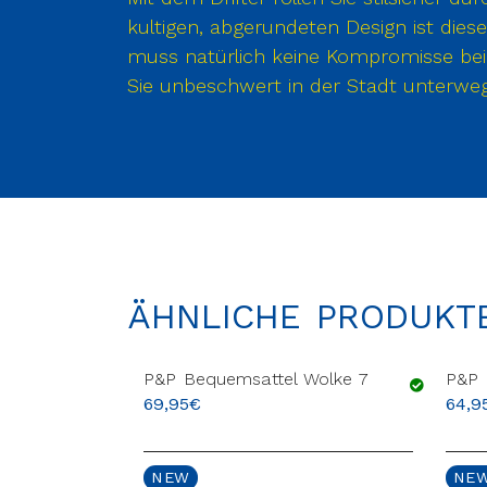
kultigen, abgerundeten Design ist diese
muss natürlich keine Kompromisse bei
Sie unbeschwert in der Stadt unterweg
ÄHNLICHE PRODUKT
Nordlicht
P&P Bequemsattel Wolke 7
P&P 
69,95
€
64,9
NEW
NE