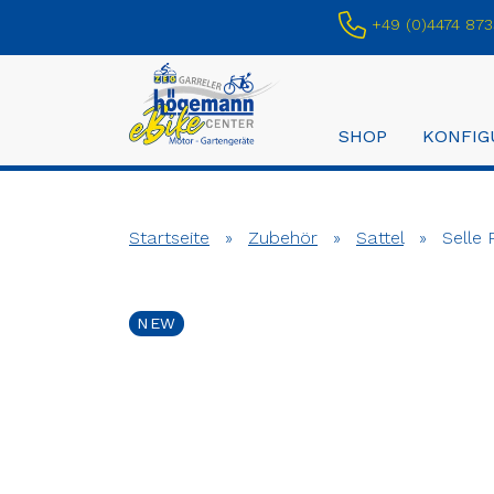
+49 (0)4474 873
SHOP
KONFIG
Startseite
»
Zubehör
»
Sattel
»
Selle 
NEW