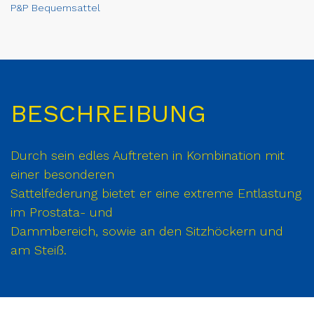
P&P Bequemsattel
BESCHREIBUNG
Durch sein edles Auftreten in Kombination mit
einer besonderen
Sattelfederung bietet er eine extreme Entlastung
im Prostata- und
Dammbereich, sowie an den Sitzhöckern und
am Steiß.