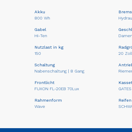
Akku
Brems
800 Wh
Hydra
Gabel
Gesch
Hi-Ten
Dame
Nutzlast in kg
Radgr
150
20 Zol
Schaltung
Antrie
Nabenschaltung | 8 Gang
Riemen
Frontlicht
Kasset
FUXON FL-20EB 70Lux
GATES
Rahmenform
Reifen
Wave
SCHWA