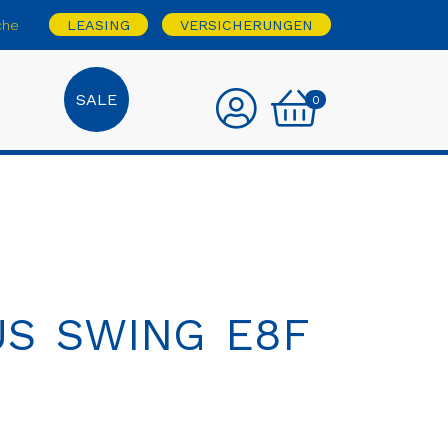
che
LEASING
VERSICHERUNGEN
SALE
0
S SWING E8F