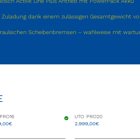
osch Active Line Plus Antrieb mit PowerPack Akku
nd Zuladung dank einem zulässigen Gesamtgewicht vo
ydraulischen Scheibenbremsen – wahlweise mit war
E
PRO16
UTO PRO20
9,00
€
2.999,00
€