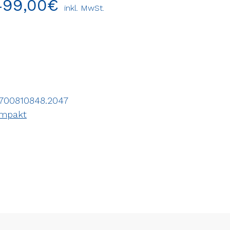
499,00
€
inkl. MwSt.
700810848.2047
ompakt