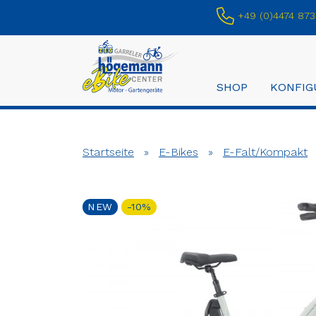
+49 (0)4474 873
SHOP
KONFIG
Startseite
»
E-Bikes
»
E-Falt/Kompakt
NEW
-10%