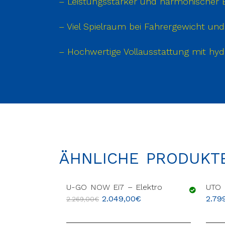
– Leistungsstarker und harmonischer B
– Viel Spielraum bei Fahrergewicht u
– Hochwertige Vollausstattung mit h
ÄHNLICHE PRODUKT
U-GO NOW Ei7 – Elektro
UTO 
2.049,00
€
2.79
2.269,00
€