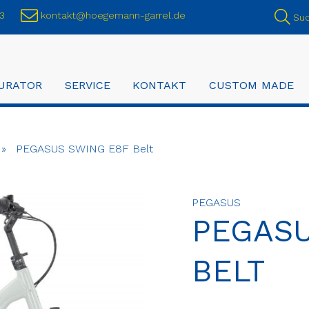
3
kontakt@hoegemann-garrel.de
Su
URATOR
SERVICE
KONTAKT
CUSTOM MADE
»
PEGASUS SWING E8F Belt
PEGASUS
PEGASU
BELT