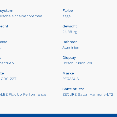
system
Farbe
ulische Scheibenbremse
sage
lecht
Gewicht
n
24,88 kg
össe
Rahmen
l
Aluminium
b
Display
antrieb
Bosch Purion 200
te
Marke
 CDC 22T
PEGASUS
Sattelstütze
LBE Pick Up Performance
ZECURE Satori Harmony-LT2