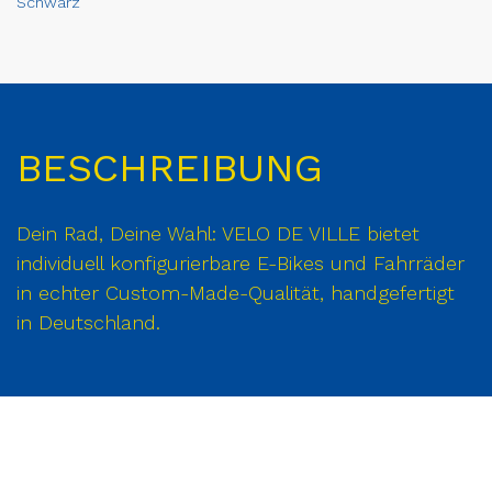
Schwarz
BESCHREIBUNG
Dein Rad, Deine Wahl: VELO DE VILLE bietet
individuell konfigurierbare E-Bikes und Fahrräder
in echter Custom-Made-Qualität, handgefertigt
in Deutschland.