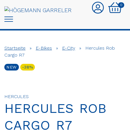
0
Startseite
»
E-Bikes
»
E-City
»
Hercules Rob
Cargo R7
NEW
-38%
HERCULES
HERCULES ROB
CARGO R7