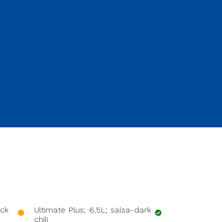
ack
Ultimate Plus; 6,5L; salsa-dark
KLICKfix Reis
chili
florist indigo