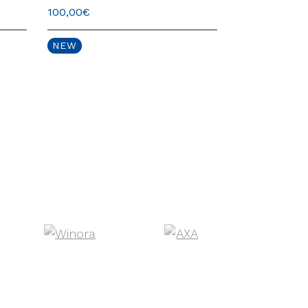
100,00
€
77,49
€
NEW
NEW