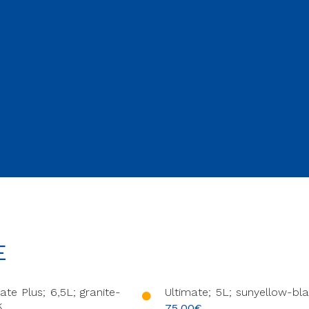
E
ate Plus; 6,5L; granite-
Ultimate; 5L; sunyellow-bl
k
75,00
€