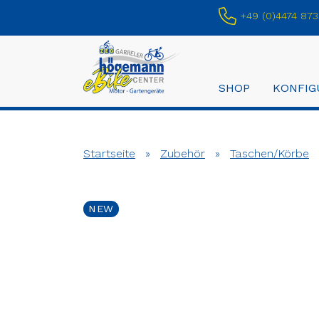
+49 (0)4474 873
SHOP
KONFIG
Startseite
»
Zubehör
»
Taschen/Körbe
NEW