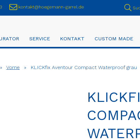
3
kontakt@hoegemann-garrel.de
Su
URATOR
SERVICE
KONTAKT
CUSTOM MADE
»
Vorne
»
KLICKfix Aventour Compact Waterproof grau
KLICKF
COMPA
WATER