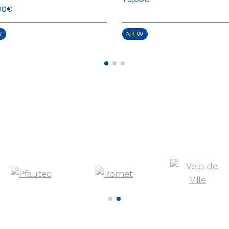
00
€
W
NEW