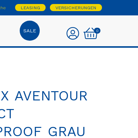
che
LEASING
VERSICHERUNGEN
SALE
0
IX AVENTOUR
CT
PROOF GRAU