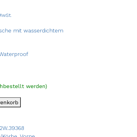
 MwSt.
sche mit wasserdichtem
Waterproof
chbestellt werden)
renkorb
2W.39368
/Körbe
,
Vorne