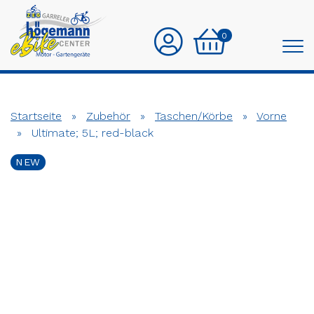
0
Startseite
»
Zubehör
»
Taschen/Körbe
»
Vorne
»
Ultimate; 5L; red-black
NEW