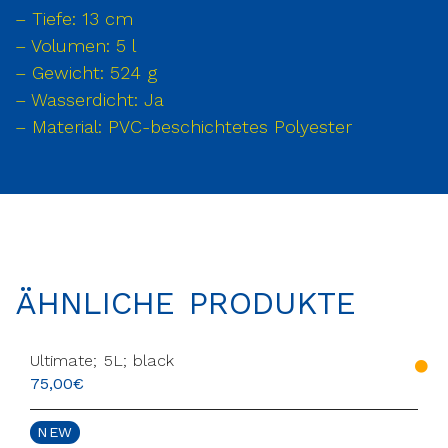
– Tiefe: 13 cm
– Volumen: 5 l
– Gewicht: 524 g
– Wasserdicht: Ja
– Material: PVC-beschichtetes Polyester
ÄHNLICHE PRODUKTE
Ultimate; 5L; black
75,00
€
NEW