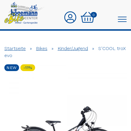
0
Startseite
»
Bikes
»
Kinder/Jugend
»
S’COOL troX
evo
NEW
-11%