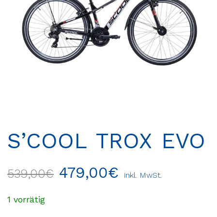
S’COOL TROX EVO
479,00
€
539,00
€
inkl. MwSt.
1 vorrätig