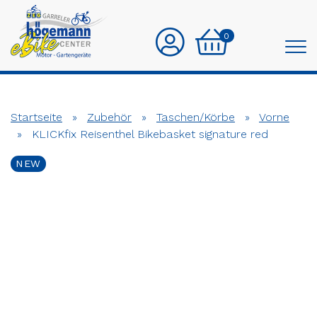
0
Startseite
»
Zubehör
»
Taschen/Körbe
»
Vorne
»
KLICKfix Reisenthel Bikebasket signature red
NEW